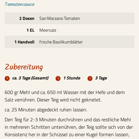
To­ma­ten­sauce
2 Dosen
San Marzano Tomaten
1 EL
Meersalz
1 Handvoll
frische Basilikumblätter
Zubereitung
Zubereitungszeit:
Zubereitungszeit 1:
Zubereitungszeit 2:
ca. 3 Tage
(Gesamt)
1 Stunde
3 Tage
600 gr Mehl und ca. 650 ml Wasser mit der Hefe und dem
Salz verrühren. Dieser Teig wird nicht geknetet.
ca. 25 Minuten abgedeckt ruhen lassen.
Den Teig für 2-3 Minuten durchrühren und das restliche Mehl
in mehreren Schritten unterrühren, der Teig sollte sich von der
Konsistenz her in der Schüssel zu einer Kugel formen lassen,